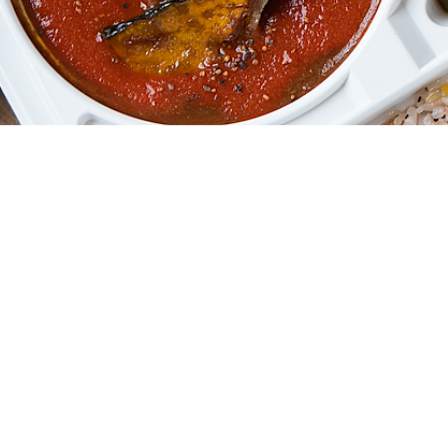
CONTACT
Tel：
03-6457-1150
Fax：03-6457-1169